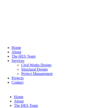
Home
About
The HES Team
Services
Civil Works Design
Structural Design
Project Management
Projects
Contact
Home
About
The HES Team