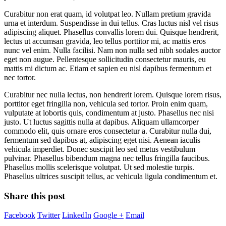
Curabitur non erat quam, id volutpat leo. Nullam pretium gravida
urna et interdum. Suspendisse in dui tellus. Cras luctus nisl vel risus
adipiscing aliquet. Phasellus convallis lorem dui. Quisque hendrerit,
lectus ut accumsan gravida, leo tellus porttitor mi, ac mattis eros
nunc vel enim. Nulla facilisi. Nam non nulla sed nibh sodales auctor
eget non augue. Pellentesque sollicitudin consectetur mauris, eu
mattis mi dictum ac. Etiam et sapien eu nisl dapibus fermentum et
nec tortor.
Curabitur nec nulla lectus, non hendrerit lorem. Quisque lorem risus,
porttitor eget fringilla non, vehicula sed tortor. Proin enim quam,
vulputate at lobortis quis, condimentum at justo. Phasellus nec nisi
justo. Ut luctus sagittis nulla at dapibus. Aliquam ullamcorper
commodo elit, quis ornare eros consectetur a. Curabitur nulla dui,
fermentum sed dapibus at, adipiscing eget nisi. Aenean iaculis
vehicula imperdiet. Donec suscipit leo sed metus vestibulum
pulvinar. Phasellus bibendum magna nec tellus fringilla faucibus.
Phasellus mollis scelerisque volutpat. Ut sed molestie turpis.
Phasellus ultrices suscipit tellus, ac vehicula ligula condimentum et.
Share this post
Facebook
Twitter
LinkedIn
Google +
Email