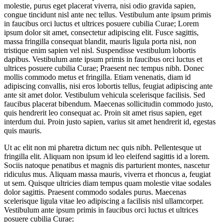
molestie, purus eget placerat viverra, nisi odio gravida sapien,
congue tincidunt nisl ante nec tellus. Vestibulum ante ipsum primis
in faucibus orci luctus et ultrices posuere cubilia Curae; Lorem
ipsum dolor sit amet, consectetur adipiscing elit. Fusce sagittis,
massa fringilla consequat blandit, mauris ligula porta nisi, non
tristique enim sapien vel nisl. Suspendisse vestibulum lobortis
dapibus. Vestibulum ante ipsum primis in faucibus orci luctus et
ultrices posuere cubilia Curae; Praesent nec tempus nibh. Donec
mollis commodo metus et fringilla. Etiam venenatis, diam id
adipiscing convallis, nisi eros lobortis tellus, feugiat adipiscing ante
ante sit amet dolor. Vestibulum vehicula scelerisque facilisis. Sed
faucibus placerat bibendum. Maecenas sollicitudin commodo justo,
quis hendrerit leo consequat ac. Proin sit amet risus sapien, eget
interdum dui. Proin justo sapien, varius sit amet hendrerit id, egestas
quis mauris.
Ut ac elit non mi pharetra dictum nec quis nibh. Pellentesque ut
fringilla elit. Aliquam non ipsum id leo eleifend sagittis id a lorem.
Sociis natoque penatibus et magnis dis parturient montes, nascetur
ridiculus mus. Aliquam massa mauris, viverra et rhoncus a, feugiat
ut sem. Quisque ultricies diam tempus quam molestie vitae sodales
dolor sagittis. Praesent commodo sodales purus. Maecenas
scelerisque ligula vitae leo adipiscing a facilisis nisl ullamcorper.
Vestibulum ante ipsum primis in faucibus orci luctus et ultrices
posuere cubilia Curae;